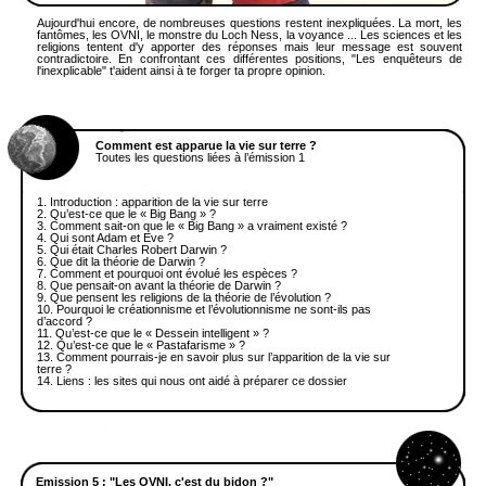
Aujourd'hui encore, de nombreuses questions restent inexpliquées. La mort, les
fantômes, les OVNI, le monstre du Loch Ness, la voyance ... Les sciences et les
religions tentent d'y apporter des réponses mais leur message est souvent
contradictoire. En confrontant ces différentes positions, "Les enquêteurs de
l'inexplicable" t'aident ainsi à te forger ta propre opinion.
Comment est apparue la vie sur terre ?
Toutes les questions liées à l’émission 1
1.
Introduction : apparition de la vie sur terre
2.
Qu’est-ce que le « Big Bang » ?
3.
Comment sait-on que le « Big Bang » a vraiment existé ?
4.
Qui sont Adam et Eve ?
5.
Qui était Charles Robert Darwin ?
6.
Que dit la théorie de Darwin ?
7.
Comment et pourquoi ont évolué les espèces ?
8.
Que pensait-on avant la théorie de Darwin ?
9.
Que pensent les religions de la théorie de l’évolution ?
10.
Pourquoi le créationnisme et l’évolutionnisme ne sont-ils pas
d’accord ?
11.
Qu’est-ce que le « Dessein intelligent » ?
12.
Qu’est-ce que le « Pastafarisme » ?
13.
Comment pourrais-je en savoir plus sur l’apparition de la vie sur
terre ?
14.
Liens : les sites qui nous ont aidé à préparer ce dossier
Emission 5 : "Les OVNI, c'est du bidon ?"