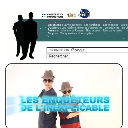
Emissions :
La vie sur terre
-
Les fantômes
-
Les miracles
-
Les s
Dossiers :
Les religions d'hier et d'aujourd'hui - Le judaïsme - Le 
Portraits :
Maxime et Renato
-
Nos experts
-
Nos partenaires
En plus :
Tes questions
-
Liens utiles