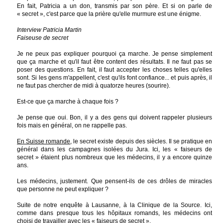
En fait, Patricia a un don, transmis par son père. Et si on parle de
« secret », c'est parce que la prière qu'elle murmure est une énigme.
Interview Patricia Martin
Faiseuse de secret
Je ne peux pas expliquer pourquoi ça marche. Je pense simplement
que ça marche et qu'il faut être content des résultats. Il ne faut pas se
poser des questions. En fait, il faut accepter les choses telles qu'elles
sont. Si les gens m'appellent, c'est qu'ils font confiance... et puis après, il
ne faut pas chercher de midi à quatorze heures (sourire).
Est-ce que ça marche à chaque fois ?
Je pense que oui. Bon, il y a des gens qui doivent rappeler plusieurs
fois mais en général, on ne rappelle pas.
En Suisse romande
, le secret existe depuis des siècles. Il se pratique en
général dans les campagnes isolées du Jura. Ici, les « faiseurs de
secret » étaient plus nombreux que les médecins, il y a encore quinze
ans.
Les médecins, justement. Que pensent-ils de ces drôles de miracles
que personne ne peut expliquer ?
Suite de notre enquête à Lausanne, à la Clinique de la Source. Ici,
comme dans presque tous les hôpitaux romands, les médecins ont
choisi de travailler avec les « faiseurs de secret ».