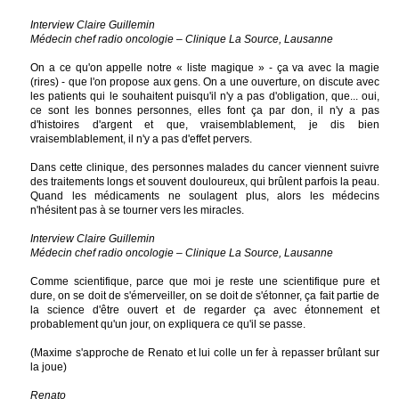
Interview Claire Guillemin
Médecin chef radio oncologie – Clinique La Source, Lausanne
On a ce qu'on appelle notre « liste magique » - ça va avec la magie
(rires) - que l'on propose aux gens. On a une ouverture, on discute avec
les patients qui le souhaitent puisqu'il n'y a pas d'obligation, que... oui,
ce sont les bonnes personnes, elles font ça par don, il n'y a pas
d'histoires d'argent et que, vraisemblablement, je dis bien
vraisemblablement, il n'y a pas d'effet pervers.
Dans cette clinique, des personnes malades du cancer viennent suivre
des traitements longs et souvent douloureux, qui brûlent parfois la peau.
Quand les médicaments ne soulagent plus, alors les médecins
n'hésitent pas à se tourner vers les miracles.
Interview Claire Guillemin
Médecin chef radio oncologie – Clinique La Source, Lausanne
Comme scientifique, parce que moi je reste une scientifique pure et
dure, on se doit de s'émerveiller, on se doit de s'étonner, ça fait partie de
la science d'être ouvert et de regarder ça avec étonnement et
probablement qu'un jour, on expliquera ce qu'il se passe.
(Maxime s'approche de Renato et lui colle un fer à repasser brûlant sur
la joue)
Renato