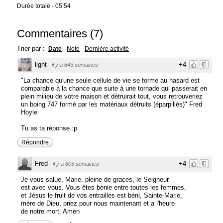
Durée totale - 05:54
Commentaires
(
7
)
Trier par :
Date
Note
Dernière activité
light
+4
·
il y a 843 semaines
"La chance qu'une seule cellule de vie se forme au hasard est
comparable à la chance que suite à une tornade qui passerait en
plein milieu de votre maison et détruirait tout, vous retrouveriez
un boing 747 formé par les matériaux détruits (éparpillés)" Fred
Hoyle
Tu as ta réponse :p
Répondre
Fred
+4
·
il y a 805 semaines
Je vous salue, Marie, pleine de graçes, le Seigneur
est avec vous. Vous êtes bénie entre toutes les femmes,
et Jésus le fruit de vos entrailles est béni, Sainte-Marie,
mère de Dieu, priez pour nous maintenant et a l'heure
de notre mort. Amen