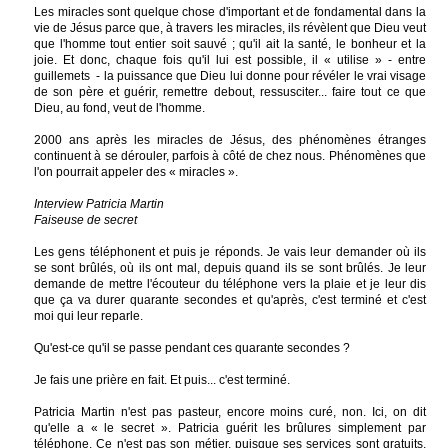
Les miracles sont quelque chose d'important et de fondamental dans la
vie de Jésus parce que, à travers les miracles, ils révèlent que Dieu veut
que l'homme tout entier soit sauvé ; qu'il ait la santé, le bonheur et la
joie. Et donc, chaque fois qu'il lui est possible, il « utilise » - entre
guillemets - la puissance que Dieu lui donne pour révéler le vrai visage
de son père et guérir, remettre debout, ressusciter... faire tout ce que
Dieu, au fond, veut de l'homme.
2000 ans après les miracles de Jésus, des phénomènes étranges
continuent à se dérouler, parfois à côté de chez nous. Phénomènes que
l'on pourrait appeler des « miracles ».
Interview Patricia Martin
Faiseuse de secret
Les gens téléphonent et puis je réponds. Je vais leur demander où ils
se sont brûlés, où ils ont mal, depuis quand ils se sont brûlés. Je leur
demande de mettre l'écouteur du téléphone vers la plaie et je leur dis
que ça va durer quarante secondes et qu'après, c'est terminé et c'est
moi qui leur reparle.
Qu'est-ce qu'il se passe pendant ces quarante secondes ?
Je fais une prière en fait. Et puis... c'est terminé.
Patricia Martin n'est pas pasteur, encore moins curé, non. Ici, on dit
qu'elle a « le secret ». Patricia guérit les brûlures simplement par
téléphone. Ce n'est pas son métier, puisque ses services sont gratuits.