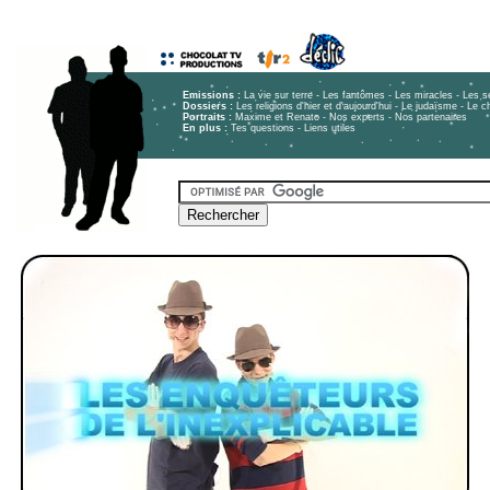
Emissions :
La vie sur terre
-
Les fantômes
-
Les miracles
-
Les s
Dossiers :
Les religions d'hier et d'aujourd'hui - Le judaïsme - Le 
Portraits :
Maxime et Renato
-
Nos experts
-
Nos partenaires
En plus :
Tes questions
-
Liens utiles